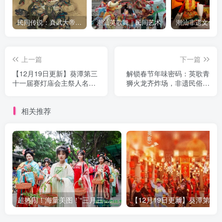
民间传说：真武大帝的由来
潮汕英歌舞｜民间艺术
上一篇
下一篇
【12月19日更新】葵潭第三
解锁春节年味密码：英歌青
十一届赛灯庙会主祭人名单
狮火龙齐炸场，非遗民俗场
和芳名榜信息，公布如
场超震撼
下。。。
相关推荐
超热闹！海量美图！“三月三·荔枝湾”民俗文化活动