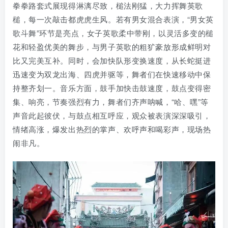
拳拳路套式展现得淋漓尽致，槌法刚猛，大力挥舞英歌
槌，每一次敲击都虎虎生风。若有男女混合表演，“男女英
歌斗舞”环节是亮点，女子英歌柔中带刚，以灵活多变的槌
花和轻盈优美的舞步，与男子英歌的粗犷豪放形成鲜明对
比又完美互补。同时，会加快队形变换速度，从长蛇挺进
迅速变为双龙出海、四虎并驱等，舞者们在快速移动中保
持整齐划一。音乐方面，鼓手加快击鼓速度，鼓点变得密
集、响亮，节奏强烈有力，舞者们齐声呐喊，“哈、嘿”等
声音此起彼伏，与鼓点相互呼应，观众被表演深深吸引，
情绪高涨，爆发出热烈的掌声、欢呼声和喝彩声，现场热
闹非凡。