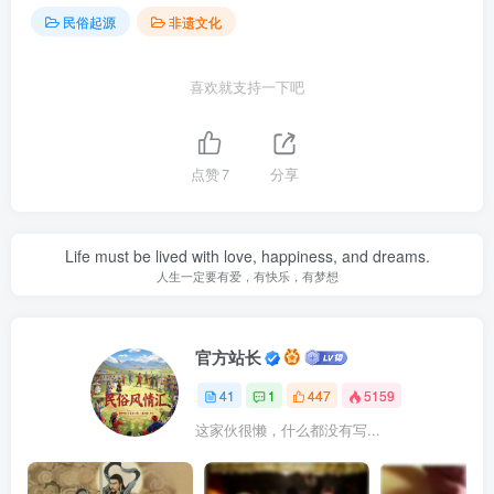
民间传说：真武大帝的由来
潮汕非遗文化的瑰宝——铁枝木偶
上一篇
下一篇
广东非遗:潮汕英歌舞
中国的舞狮文化：南狮和北
狮有什么区别？每一只狮子
里面都有灵魂
相关推荐
潮汕英歌舞｜民间艺术
潮