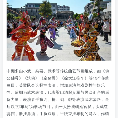
中棚多由小戏、杂耍、武术等传统曲艺节目组成，如《佛
公佛母》《洗佛》《牵猪哥》《徐大江拖车》等13个传统
曲目，英歌队会选择性表演，增加表演的戏剧性与娱乐
性。后棚为武术表演，代表梁山泊起义军与民众汇合的后
备力量，表演者手执刀、枪、剑、戟等表演武术套路，最
后以“打布马”为收场节目，由一人扮成朝廷官员，头戴红
婆帽，脸挂鼻须，手执双锏，半腰束挂布制的马匹，作骑