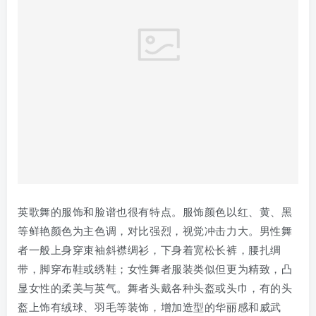
英歌舞的服饰和脸谱也很有特点。服饰颜色以红、黄、黑
等鲜艳颜色为主色调，对比强烈，视觉冲击力大。男性舞
者一般上身穿束袖斜襟绸衫，下身着宽松长裤，腰扎绸
带，脚穿布鞋或绣鞋；女性舞者服装类似但更为精致，凸
显女性的柔美与英气。舞者头戴各种头盔或头巾，有的头
盔上饰有绒球、羽毛等装饰，增加造型的华丽感和威武
感，部分队员会背挂装饰性的各式兵器，如刀、剑、斧
等，与角色形象相呼应。脸谱大部分舞者会绘制，以黑、
白、红为主色，配以青、蓝、黄等颜色，色彩鲜艳，如时
迁、李逵等角色都有独特的脸谱样式，持铃鼓者为武生
脸。