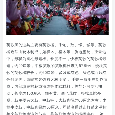
英歌舞的道具主要有英歌槌、手蛇、鼓、锣、钹等。英歌
槌通常由硬木制成，如樟木、檀木等，质地坚硬，重量适
中，形状为圆柱形短棒。长度不一，快板英歌的英歌槌最
短，约40厘米，中板英歌的英歌槌长度为57厘米，慢板英
歌的英歌槌较长，约60厘米，多漆成红色、绿色或白底红
色斜纹等，两端常装饰有太极图案 。手蛇一般用布制作而
成，内部填充棉花或海绵等柔软材料，关节处可灵活扭
动，长度约150厘米，饰有黄、黑色花纹，模拟真蛇外
观。鼓主要有大鼓、中鼓等，大鼓直径约60厘米左右，木
框牛皮鼓，中鼓直径约50厘米，司鼓者通过击打鼓来掌控
整个英歌舞表演的节奏，是英歌舞表演的指挥中心 。锣、