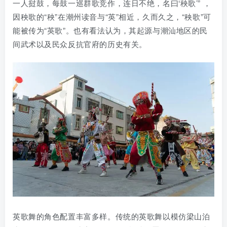
一人挝鼓，每鼓一巡群歌竞作，连日不绝，名曰‘秧歌’” ，
因秧歌的“秧”在潮州读音与“英”相近，久而久之，“秧歌”可
能被传为“英歌”。也有看法认为，其起源与潮汕地区的民
间武术以及民众反抗官府的历史有关。
英歌舞的角色配置丰富多样。传统的英歌舞以模仿梁山泊