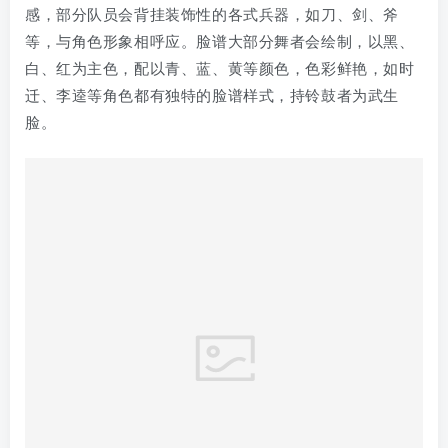
从文化内涵和象征意义来看，英歌舞体现了英雄崇拜，以
梁山泊一百零八好汉为原型，传承和弘扬了他们的勇敢、
正义和团结精神。它承载着潮汕地区的历史记忆，反映当
地人民在不同历史时期的生活状态、社会风貌和精神追
求。在民俗信仰方面，具有驱邪祈福、祈求神灵庇佑的寓
意，人们认为其刚猛气势能驱邪逐鬼，带来平安吉祥，保
佑风调雨顺、五谷丰登、人畜兴旺。表演中舞者们整齐划