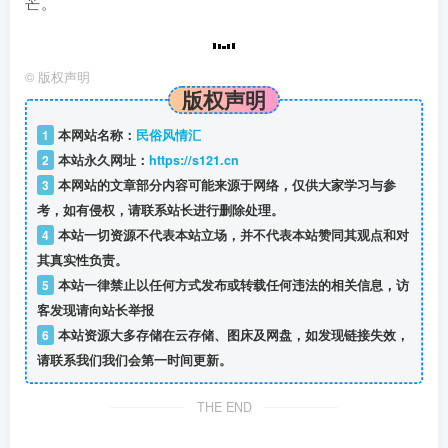
喜欢就支持一下吧
点赞
7
分享
Life must be lived with love, happiness, and dreams.
人生一定要有爱，有快乐，有梦想
官方站长
41
1
447
5159
这家伙很懒，什么都没有写...