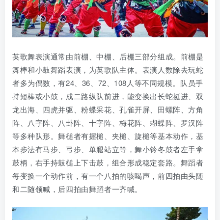
英歌舞表演通常由前棚、中棚、后棚三部分组成。前棚是
舞棒和小鼓舞蹈表演，为英歌队主体。表演人数除去玩蛇
者多为偶数，有24、36、72、108人等不同规模。队员手
持短棒或小鼓，成二路纵队前进，能变换出长蛇挺进、双
龙出海、四虎并驱、粉蝶采花、孔雀开屏、田螺阵、方角
阵、八字阵、八卦阵、十字阵、梅花阵、蝴蝶阵、罗汉阵
等多种队形。舞槌者有握槌、夹槌、旋槌等基本动作，基
本步法有马步、弓步、单腿站立等，舞小铃冬鼓者左手拿
鼓柄，右手持鼓槌上下击鼓，组合形成稳定套路。舞蹈者
每变换一个动作前，有一个八拍的咳喝声，前四拍由头随
和二随领喊，后四拍由舞蹈者一齐喊。