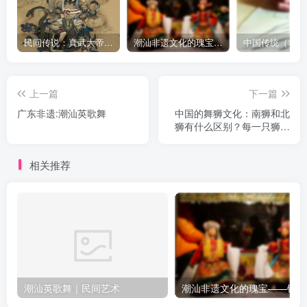
民俗风情汇官方
收集各地传统节日、民俗活动、民俗文化、民间手
艺、民间传说及故事等、从习俗到庆祝方式详细科
普等
友链申请
免责声明
广告合作
关于我们
Copyright © 2025
版权所有：民俗风情汇
粤ICP备2025380304号