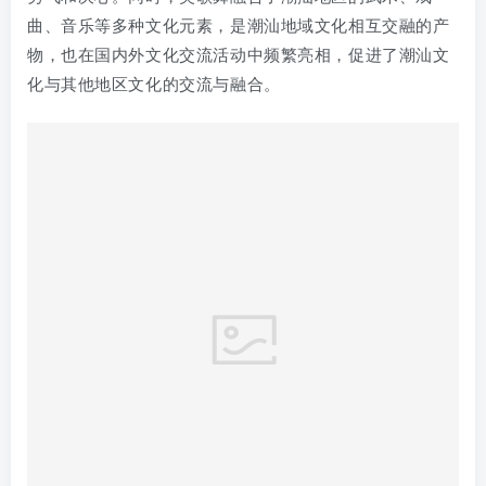
在文献典籍记载方面，《潮阳县志》记载从明代开始潮阳
就有英歌，《潮阳县志·舞制篇》有“用舞生三十六人，左
十八、右十八；左手执签，右手秉翟”的记载 。《照轩公
牍拾遗》记录“潮郡民俗强悍，土匪众多，由来久矣”“其强
横为一省之最”，反映当时潮汕地区社会状况，与英歌舞起
源中民众习武可能存在关联。明末清初绍兴名士张岱的
《陶庵梦忆》中“及时雨”一节描写求雨场面，可能与水浒
英雄的大哥宋江绰号“及时雨”有关，有人认为这与英歌舞
起源存在联系。