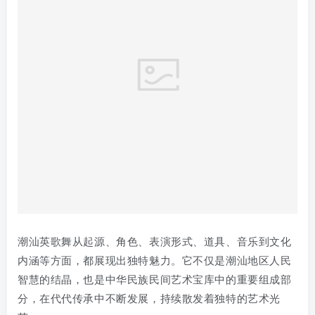
©
版权声明
版权声明
民俗风情汇
1
本网站名称：
2
本站永久网址：
https://s121.cn
3
本网站的文章部分内容可能来源于网络，仅供大家学习与参
考，如有侵权，请联系站长进行删除处理。
4
本站一切资源不代表本站立场，并不代表本站赞同其观点和对
其真实性负责。
5
本站一律禁止以任何方式发布或转载任何违法的相关信息，访
客发现请向站长举报
6
本站资源大多存储在云存储、图床及网盘，如发现链接失效，
请联系我们我们会第一时间更新。
THE END
民俗起源
非遗文化