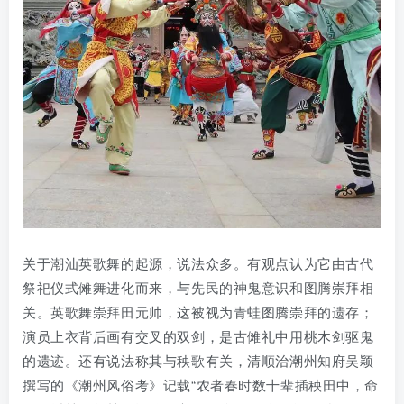
关于潮汕英歌舞的起源，说法众多。有观点认为它由古代
祭祀仪式傩舞进化而来，与先民的神鬼意识和图腾崇拜相
关。英歌舞崇拜田元帅，这被视为青蛙图腾崇拜的遗存；
演员上衣背后画有交叉的双剑，是古傩礼中用桃木剑驱鬼
的遗迹。还有说法称其与秧歌有关，清顺治潮州知府吴颖
撰写的《潮州风俗考》记载“农者春时数十辈插秧田中，命