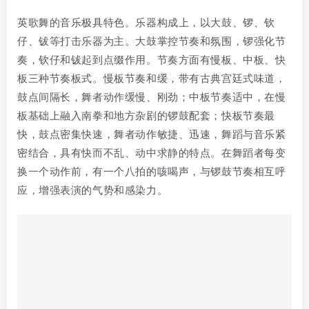
英歌舞的音乐极具特色。乐器构成上，以大鼓、锣、钦
仔、钹等打击乐器为主。大鼓掌控节奏和氛围，锣强化节
奏，钦仔和钹起到点缀作用。节奏方面有慢板、中板、快
板三种节奏板式。慢板节奏和缓，带有古典宫廷式味道，
鼓点间隔长，舞者动作缓慢、刚劲；中板节奏适中，在慢
板基础上融入南拳和地方杂剧的锣鼓配套；快板节奏最
快，鼓点密集快速，舞者动作敏捷、迅速，舞蹈与音乐紧
密结合，具有快而不乱、动中求静的特点。在舞蹈者每变
换一个动作前，有一个八拍的咳喝声，与锣鼓节奏相互呼
应，增强表演的气势和感染力。