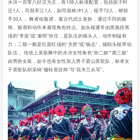
水浒一百零八好汉为主，有108人标准配置，包括探子时
迁1人，司鼓宋江1人，副司鼓林冲1人，槌手72人，锣鼓
手33人 。舞者绘脸谱，着古代武士装扮，通过不同的服
饰、脸谱和动作来展现角色特点。如头槌通常由黑脸挂黑
须的“李逵”或“秦明”担任，是队伍的领头人，动作刚猛有
力；二槌一般是红面红须的“关胜”或“杨志”，辅助头槌带动
队伍 。传统上英歌舞中的水浒女性角色“孙二娘”“扈三娘”
由男扮女装，如今也有女性加入男子梁山英歌队，标准女
子英歌队则采纳“穆桂英挂帅”与“花木兰从军”。