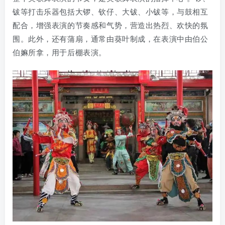
钹等打击乐器包括大锣、钦仔、大钹、小钹等，与鼓相互
配合，增强表演的节奏感和气势，营造出热烈、欢快的氛
围。此外，还有蒲扇，通常由葵叶制成，在表演中由伯公
伯嫲所拿，用于后棚表演。