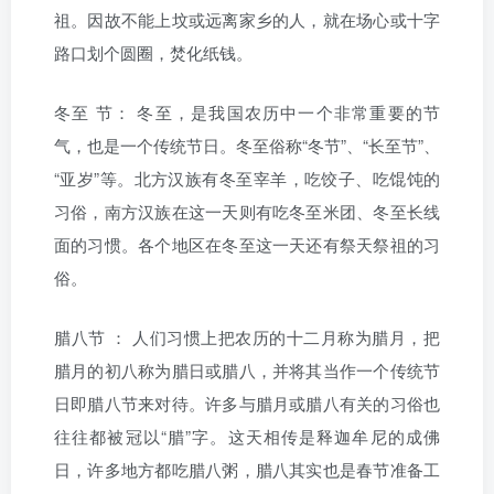
祖。因故不能上坟或远离家乡的人，就在场心或十字
路口划个圆圈，焚化纸钱。
冬至
节：
冬至，是我国农历中一个非常重要的节
气，也是一个传统节日。冬至俗称“冬节”、“长至节”、
“亚岁”等。北方汉族有冬至宰羊，吃饺子、吃馄饨的
习俗，南方汉族在这一天则有吃冬至米团、冬至长线
面的习惯。各个地区在冬至这一天还有祭天祭祖的习
俗。
腊八节
：
人们习惯上把农历的十二月称为腊月，把
腊月的初八称为腊日或腊八，并将其当作一个传统节
日即腊八节来对待。许多与腊月或腊八有关的习俗也
往往都被冠以“腊”字。这天相传是释迦牟尼的成佛
日，许多地方都吃腊八粥，腊八其实也是春节准备工