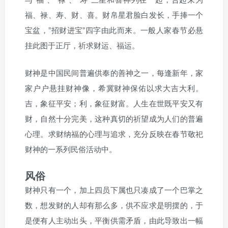
福、禄、寿、财、喜。财帛星君脸白发长，手捧一个
宝盆，”招财进宝”四字由此而来。一般人家春节必悬
挂此图于正厅，祈求财运、福运。
财神是中国民间普遍供奉的善神之一，每逢新年，家
家户户悬挂财神像，希冀财神保佑以求大吉大利。
吉，象征平安；利，象征财富。人生在世既平安又有
财，自然十分完美，这种真切的祈望成为人们的普遍
心理。求财纳福的心理与追求，充分反映在春节敬祀
财神的一系列民俗活动中。
风俗
财神只有一个，加上四员下属也只凑成了一个巴掌之
数，想发财的人却有那么多，供不应求是明摆的，于
是便有人主动出头，平衡供需矛盾，由此导致出一幅