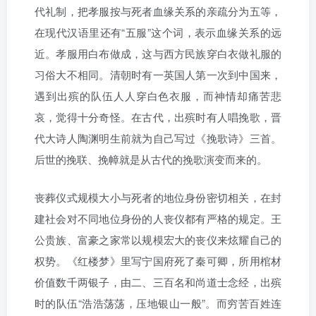
代礼制，把孝服按与死者血缘关系的亲疏分为五等，
在现代汉语里还有“五服”这个词，表示血缘关系的远
近。孝服用白布做成，这与西方民族穿白衣做礼服的
习俗大不相同。清朝时有一英国人第一次到中国来，
遇到出殡的队伍人人穿白色衣服，而神情却痛苦悲
哀，觉得十分奇怪。在古代，出殡时有人唱挽歌，晋
代大诗人陶渊明生前就为自己写过《挽歌诗》三首。
后世的挽联、挽幛就是从古代的挽歌演变而来的。
丧葬仪式规模大小与死者的地位身份密切相关，在封
建社会对不同地位身份的人丧仪都有严格的规定。王
公贵族、富豪之家常以规模宏大的丧仪来炫耀自己的
权势。《红楼梦》里写宁国府死了秦可卿，所用棺材
价值数千两银子，由二、三百名和尚道士念经，出殡
时的队伍“浩浩荡荡，压地银山一般”。而穷苦百姓连