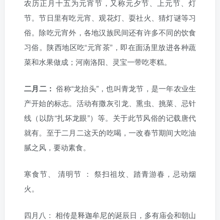
农历正月十五为元宵节，又称元夕节、上元节、灯
节。节日里有吃元宵、观花灯、耍社火、猜灯谜等习
俗。除吃元宵外，各地汉族民间还有许多不同的饮食
习俗。陕西地区吃“元宵茶”，即在面汤里放进各种蔬
菜和水果做成；河南洛阳、灵宝一带吃枣糕。
二月二：
俗称“龙抬头”，也叫青龙节，是一年农业生
产开始的标志。活动有撒灰引龙、熏虫、挑菜、忌针
线（以防“扎坏龙眼”）等。关于此节风俗的记载唐代
就有。至于二月二这天的吃喝，一改春节期间大吃油
腻之风，要动素食。
寒食节、
清明节
：
祭扫祖坟、踏青游春，忌动烟
火。
四月八：
相传是释迦牟尼的诞辰日，多有庙会和朝山