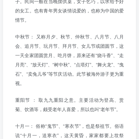
子。民间一般在当晚摆供桌，女子乞巧，以求给予好
的女工。也有青年男女谈情说爱的，也称为中国的爱
情节。
中秋节：
又称月夕、秋节、仲秋节、八月节、八月
会、追月节、玩月节、拜月节、女儿节或团圆节，这
一天全家团圆赏月、吃月饼，原来还有“烧斗香”、“走
月亮”、“放天灯”、“树中秋”、“点塔灯”、“舞火龙”、“曳
石”、“卖兔儿爷”等节庆活动。此节被海外游子更为重
视。
重阳节
：
取九九重阳之意。主要活动为登高、赏
菊、饮酒等，颇受老年人喜爱，所以也叫“老年节”。
十月一：
俗称“鬼节”、“寒衣节”，也是祭祖节。俗语
说“十月一，送寒衣”，这天黄昏，家家都要上坟祭