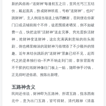
新的风俗画–“送财神”每逢初五之日，贫民乞丐三五结
伙，戴起面具，扮成财神班底，号称”送财神”，也叫”
跳财神”。主人例须当场送上钱币酬谢，否则便在你家
门口或店铺前闹个不停，徒惹围观者哂笑，倒不如破
费一点，快把这班”活财神”送走完事。穷光蛋扮活财
神，抢财神变送财神，这出充满讽刺意味的街头闹
剧，倒也稀里糊涂的迎财神习俗增添了不少额外的情
趣。近年来结伙跳跃的”送财神”景象已经不见，起而
代之的是单独行动–不声不响走到门前，拿张背面有
不干胶的红纸财神像往门板上一贴，随即伸手讨钱，
正见得时进俗易、推陈出新哩。
五路神含义
民间还传说，财神即为五路神。所谓五路，指东西南
北中，意为出门五路，皆可得财。清代顾禄《清嘉