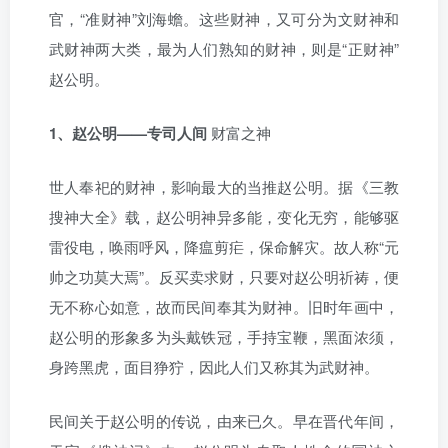
官，“准财神”刘海蟾。这些财神，又可分为文财神和
武财神两大类，最为人们熟知的财神，则是“正财神”
赵公明。
1、赵公明——专司人间
财富之神
世人奉祀的财神，影响最大的当推赵公明。据《三教
搜神大全》载，赵公明神异多能，变化无穷，能够驱
雷役电，唤雨呼风，降瘟剪疟，保命解灾。故人称“元
帅之功莫大焉”。反买卖求财，只要对赵公明祈祷，便
无不称心如意，故而民间奉其为财神。旧时年画中，
赵公明的形象多为头戴铁冠，手持宝鞭，黑面浓须，
身跨黑虎，面目狰狞，因此人们又称其为武财神。
民间关于赵公明的传说，由来已久。早在晋代年间，