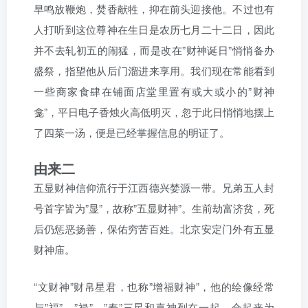
早鸣放鞭炮，焚香献牲，抑在前头迎接他。不过也有
人打听到这位尊神在生日是农历七月二十二日，因此
并不去轧初五的闹猛，而是改在”财神诞日”悄悄备办
盛祭，指望他从后门溜进来享用。我们现在常能看到
一些商家食肆在铺面店堂里置有或大或小的”财神
龛”，平日电子香烛火高低明灭，忽于此日悄悄地摆上
了四菜一汤，便是已经掌握信息的明证了。
由来二
五显财神信仰流行于江西德兴婪源一带。兄弟五人封
号首字皆为”显”，故称”五显财神”。生前劫富济贫，死
后仍惩恶扬善，保佑穷苦百姓。北京安定门外有五显
财神庙。
“文财神”财帛星君，也称”增福财神”，他的绘像经常
与”福”、”禄”、”寿”三星和喜神列在一起，合起来为