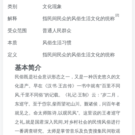
类别
文化现象
[2]
解释
指民间民众的风俗生活文化的统称
受众范围
普通人民群众
本质
风俗生活习惯
定义
指民间民众的风俗生活文化的统称
基本简介
民俗既是社会意识形态之一，又是一种历史悠久的文
化遗产。早在《汉书·王吉传》一书中就有“百里不同
风,千里不同俗”的记载。《礼记·王制》云：“岁二月，
东巡守。至于岱宗,柴而望祀山川。觐诸侯，问百年者
就见之。命太师陈诗,以观民风”。这里说的王者巡守
之礼,就是国君深入民间,对乡村社会的民情风俗进行
一番调查研究。太师是掌管音乐及负责搜集民间歌谣