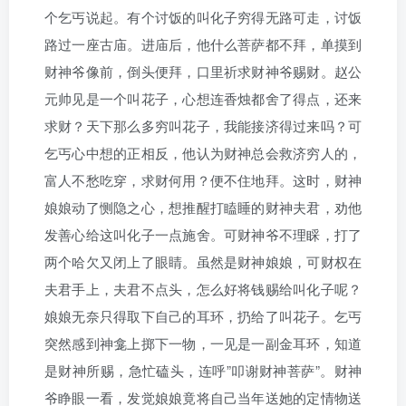
个乞丐说起。有个讨饭的叫化子穷得无路可走，讨饭
路过一座古庙。进庙后，他什么菩萨都不拜，单摸到
财神爷像前，倒头便拜，口里祈求财神爷赐财。赵公
元帅见是一个叫花子，心想连香烛都舍了得点，还来
求财？天下那么多穷叫花子，我能接济得过来吗？可
乞丐心中想的正相反，他认为财神总会救济穷人的，
富人不愁吃穿，求财何用？便不住地拜。这时，财神
娘娘动了恻隐之心，想推醒打瞌睡的财神夫君，劝他
发善心给这叫化子一点施舍。可财神爷不理睬，打了
两个哈欠又闭上了眼睛。虽然是财神娘娘，可财权在
夫君手上，夫君不点头，怎么好将钱赐给叫化子呢？
娘娘无奈只得取下自己的耳环，扔给了叫花子。乞丐
突然感到神龛上掷下一物，一见是一副金耳环，知道
是财神所赐，急忙磕头，连呼”叩谢财神菩萨”。财神
爷睁眼一看，发觉娘娘竟将自己当年送她的定情物送