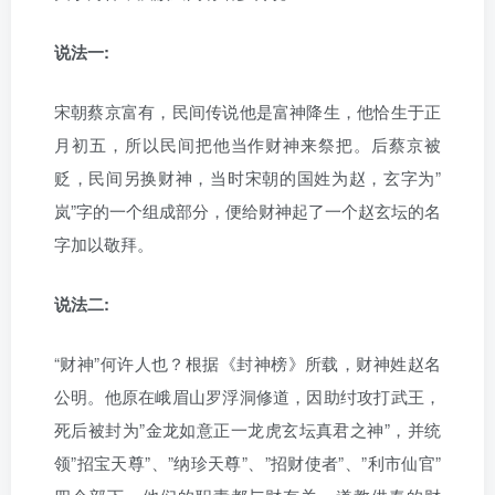
说法一:
宋朝蔡京富有，民间传说他是富神降生，他恰生于正
月初五，所以民间把他当作财神来祭把。后蔡京被
贬，民间另换财神，当时宋朝的国姓为赵，玄字为”
岚”字的一个组成部分，便给财神起了一个赵玄坛的名
字加以敬拜。
说法二:
“财神”何许人也？根据《封神榜》所载，财神姓赵名
公明。他原在峨眉山罗浮洞修道，因助纣攻打武王，
死后被封为”金龙如意正一龙虎玄坛真君之神”，并统
领”招宝天尊”、”纳珍天尊”、”招财使者”、”利市仙官”