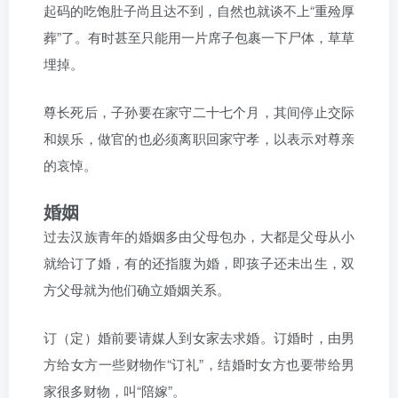
起码的吃饱肚子尚且达不到，自然也就谈不上“重殓厚
葬”了。有时甚至只能用一片席子包裹一下尸体，草草
埋掉。
尊长死后，子孙要在家守二十七个月，其间停止交际
和娱乐，做官的也必须离职回家守孝，以表示对尊亲
的哀悼。
婚姻
过去汉族青年的婚姻多由父母包办，大都是父母从小
就给订了婚，有的还指腹为婚，即孩子还未出生，双
方父母就为他们确立婚姻关系。
订（定）婚前要请媒人到女家去求婚。订婚时，由男
方给女方一些财物作“订礼”，结婚时女方也要带给男
家很多财物，叫“陪嫁”。