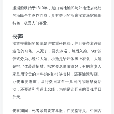
澥浦船鼓始于1810年，是由当地渔民与外地迁居此处
的渔民合力创作而成，具有鲜明的浙东汉族渔家民俗
特色，极受人们喜爱。
丧葬
汉族丧葬旧的传统是讲究重殓厚葬，并且夹杂着许多
迷信的习俗。人死了，要先沐浴，然后入殓。“殓”的
仪式分为小殓和大殓。小殓是给尸体裹上衣衾，大殓
是把尸体装进棺材。棺材要尽量做得好，有的富贵人
家是用珍贵的木料(如楠木)做棺材，还要油漆彩画。
办丧事要隆重，举行数日甚至十几日的吊唁祭奠活
动，还要请和尚道士念经，为的是让死者的灵魂早日
升天。
丧事期间，死者亲属要穿孝服，在灵堂守灵。中国古