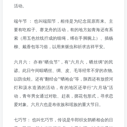
活动。
端午节
：
也叫端阳节，相传是为纪念屈原而来。主
要有吃粽子、赛龙舟的活动，有的地方如青海还有系
索（用五色丝线拧成的细绳，缚在手脚腕上）、插杨
柳、戴香包等习俗，以用来驱虫和祈求吉祥平安。
六月六：
亦称“晒虫节”，有“六月六，晒丝绸”的民
谚。此日午间晾晒丝、绸、皮、毛等经常不穿的衣物,
以防虫蛀。还有“翻经会”“晒袍会”等，陕西还有放捞河
灯和汲水造酒的活动，有的地区还举行“六月场”活
动，青年男女通过对歌、赶表，掷花包形式，寻求恋
爱对象。六月六也是布依族和瑶族的重大节日。
七巧节：
也叫乞巧节，传说是牛郎织女鹊桥相会的日