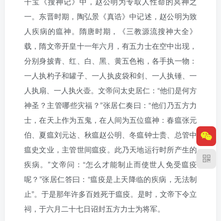
干宝《搜神记》中，赵公明为专取人性命的冥神之
一。东晋时期，陶弘景《真诰》中记述，赵公明为致
人疾病的瘟神。隋唐时期，《三教源流搜神大全》
载，隋文帝开皇十一年六月，有五力士在空中出现，
分别身披青、红、白、黑、黄五色袍，各手执一物：
一人执杓子和罐子、一人执皮袋和剑、一人执锤、一
人执扇、一人执火壶。文帝问太史居仁：“他们是何方
神圣？主管哪些灾福？”张居仁奏曰：“他们乃五方力
士，在天上作为五鬼，在人间为五位瘟神：春瘟张元
伯、夏瘟刘元达、秋瘟赵公明、冬瘟钟士贵、总管中
瘟史文业，主管世间瘟疫。此乃天地运行时所产生的
疾病。”文帝问：“怎么才能制止而使世人免受瘟疫
呢？”张居仁答曰：“瘟疫是上天降临的疾病，无法制
止”。于是那年许多百姓死于瘟疫。是时，文帝下令立
祠，于六月二十七日诏封五方力士为将军。