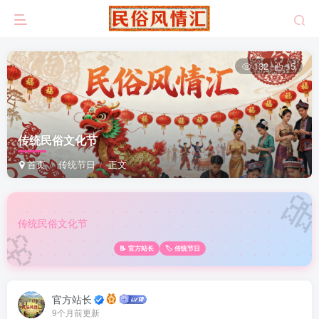
132
15
传统民俗文化节
首页
传统节日
正文

🌸
传统民俗文化节
📝 官方站长
🏷️ 传统节日
官方站长
9个月前更新