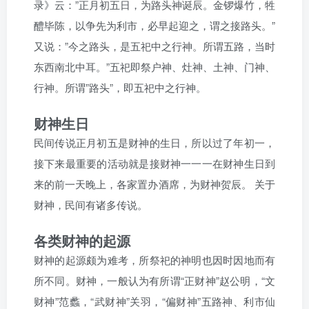
录》云：”正月初五日，为路头神诞辰。金锣爆竹，牲
醴毕陈，以争先为利市，必早起迎之，谓之接路头。”
又说：”今之路头，是五祀中之行神。所谓五路，当时
东西南北中耳。”五祀即祭户神、灶神、土神、门神、
行神。所谓”路头”，即五祀中之行神。
财神生日
民间传说正月初五是财神的生日，所以过了年初一，
接下来最重要的活动就是接财神一一一在财神生日到
来的前一天晚上，各家置办酒席，为财神贺辰。 关于
财神，民间有诸多传说。
各类财神的起源
财神的起源颇为难考，所祭祀的神明也因时因地而有
所不同。财神，一般认为有所谓“正财神”赵公明，“文
财神”范蠡，“武财神”关羽，“偏财神”五路神、利市仙