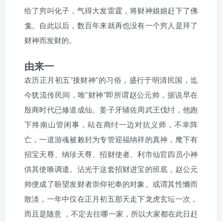
给了穷叫化子，气得大发雷霆，将财神娘娘赶下了佛
龛。自此以后，数百年来就再也没有一个穷人是拜了
财神而发财的。
由来一
农历正月初五”接财神”的习俗，盛行于明清民国，迄
今犹流传民间，唯”财神”即所谓赵公元帅，据说早在
殷商时代已修道成仙。姜子牙辅佐周武王伐纣，他跑
下终南山管闲事，站在商纣一边对抗义师，不幸阵
亡，一道游魂被敕封为专管迎福纳祥的真神，麾下有
招宝天尊、纳珍天尊、招财使者、利市仙官四员小神
供其使唤调遣。沾光于这套招财进宝的班底，赵公元
帅便成了盼望发财者崇仰祀奉的对象。或谓其性懒而
散淡，一年中仅在正月初五那天走下龙虎玄坛一次，
而且是随意 ，不定去往哪一家，所以大家都在此日赶