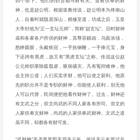
四个部下。他们的职责都与财有关。道教供奉的财
神，也是赵公明。根据道教传说，赵公明本为终南山
人，自秦时就隐居深山，精修至道，功成之后，玉皇
大帝封他为”正一玄坛元帅”，简称”赵玄坛”。旧时财神
庙和各家各户所供的财神，其尊容颇凶，乌面浓须，
怒睁圆眼，头戴铁冠，一手执钢鞭，一手捧元宝，身
下还跨有黑虎，故又有”黑虎玄坛”之称。传说这位赵
公元帅职掌除瘟翦虐，驱病禳灾。凡有冤抑难伸，他
会主持公道；人们买卖求财，他可以使之获利。他原
先的职分并不是专职的财神，但能使人获利，别无他
人可以代替，民间便把他看作财神了。过去，财神还
有文武之分，崇文尚武的不同人家各有所司。崇文的
人家供奉文财神，尚武的人家供奉武财神。文武之道
虽不同，却都各有财可发。
“武财神”关圣帝君即关羽关云长。传说关云长管过兵