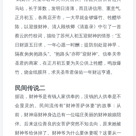
马站，长于算数，发明日清薄，而且讲信用、重意气.
正月初五，各商店开市，一大早就金锣爆竹、牲醴毕
陈，以迎接财神。清人顾铁卿《清嘉录》中引了一首
蔡云的竹枝词，描绘了苏州人初五迎财神的情形：”五
日财源五日求，一年心愿一时酬；提防别处迎神早，
隔夜匆匆抱路头”。”抱路头”亦即”迎财神”。信奉关帝
圣君的商家，在正月初五要为关公供上牲醴，鸣放爆
竹，烧金纸膜拜，求关圣帝君保佑一年财运亨通。
民间传说二
据说，财神爷是有钱人家供奉的，没钱的人供奉是不
会显灵的。民间流传有”财神菩萨休妻”的故事：从
前，财神庙财神身边总有一位端庄美丽的财神娘娘陪
伴。后来这位善良的女菩萨突然不知去向，原来她被
财神爷给休掉了。财神爷为什么要休妻呢？这要从一