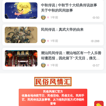
中秋传说 | 中秋节十大经典传说故事
关于中秋的民间故事
1年前
50
民间传说：真武大帝的由来
1年前
288
潮汕民间传说：潮汕地区有一个人乐善
却遭恶报，因此留下“天无目，佛无
灵”的说法
1年前
57
民俗风情汇官方
收集各地传统节日、民俗活动、民俗文化、民间手
艺、民间传说及故事等、从习俗到庆祝方式详细科
普等