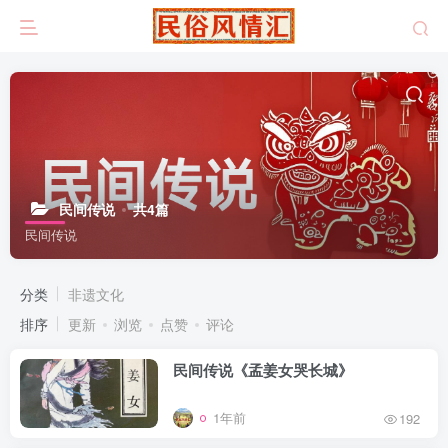
民间传说
共4篇
民间传说
分类
非遗文化
排序
更新
浏览
点赞
评论
民间传说《孟姜女哭长城》
1年前
192